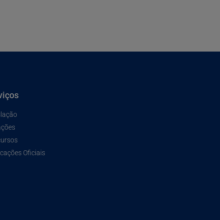
viços
slação
ações
ursos
cações Oficiais