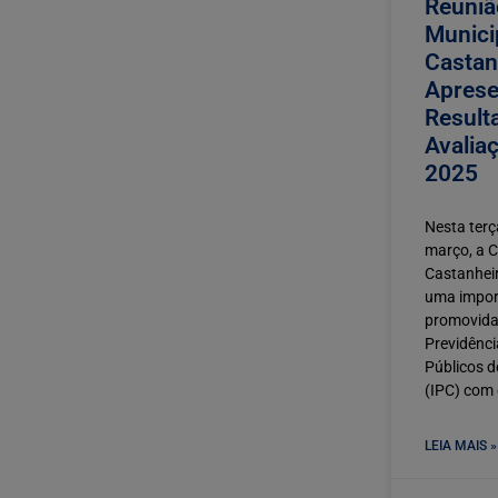
Reuniã
Munici
Castan
Aprese
Result
Avaliaç
2025
Nesta terça
março, a 
Castanheir
uma impor
promovida 
Previdênci
Públicos d
(IPC) com
LEIA MAIS »