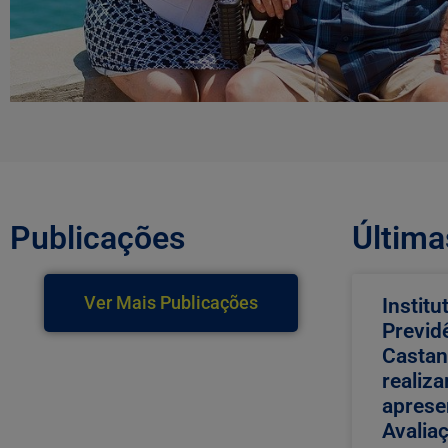
Publicações
Última
Ver Mais Publicações
Institu
Previd
Castan
realiza
aprese
Avaliaç