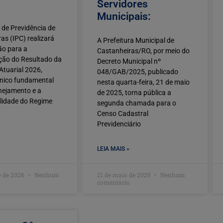
Servidores
Municipais:
o de Previdência de
as (IPC) realizará
A Prefeitura Municipal de
ão para a
Castanheiras/RO, por meio do
ção do Resultado da
Decreto Municipal nº
Atuarial 2026,
048/GAB/2025, publicado
cnico fundamental
nesta quarta-feira, 21 de maio
nejamento e a
de 2025, torna pública a
lidade do Regime
segunda chamada para o
Censo Cadastral
Previdenciário
LEIA MAIS »
o de 2026
Nenhum
21 de maio de 2025
Nenhum
comentário