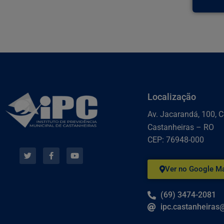
Localização
Av. Jacarandá, 100, C
Castanheiras – RO
CEP: 76948-000
Ver no Google M
(69) 3474-2081
ipc.castanheira