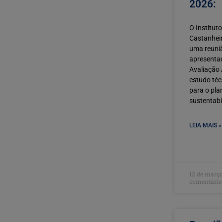
2026:
O Institut
Castanheir
uma reuni
apresenta
Avaliação 
estudo té
para o pla
sustentabi
LEIA MAIS »
12 de març
comentário