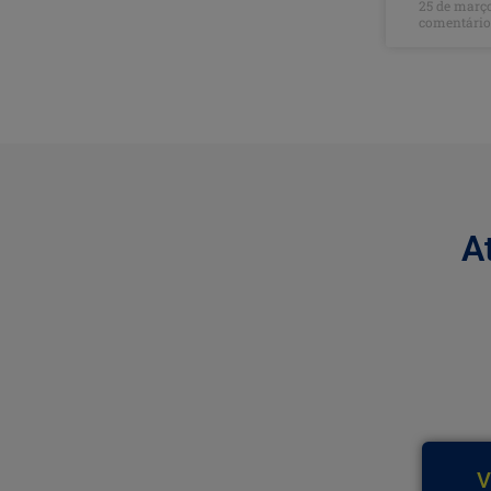
25 de març
comentário
A
V