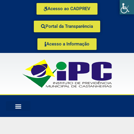
Acesso ao CADPREV
Portal da Transparência
Acesso a Informação